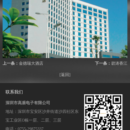
上一条：
金德瑞大酒店
下一条：
碧涛香江
[返回]
联系我们
深圳市高盾电子有限公司
地址：
深圳市宝安区沙井街道沙四社区东
宝工业区O栋一层、二层、三层
电话：0755-29875337