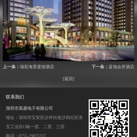
上一条：
瑞彩海景度假酒店
下一条：
蓝地会所酒店
[返回]
联系我们
深圳市高盾电子有限公司
地址：
深圳市宝安区沙井街道沙四社区东
宝工业区O栋一层、二层、三层
电话：0755-29875337